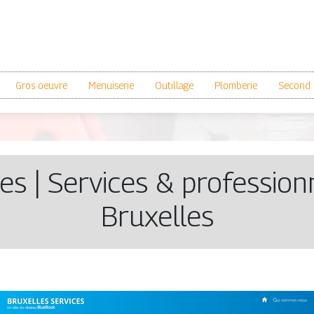
Gros oeuvre
Menuiserie
Outillage
Plomberie
Second 
es | Services & profes­sion­
Bruxelles