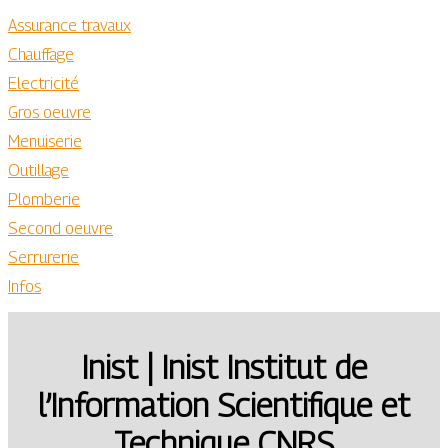
Assurance travaux
Chauffage
Electricité
Gros oeuvre
Menuiserie
Outillage
Plomberie
Second oeuvre
Serrurerie
Infos
Inist | Inist Institut de
l’Information Scien­tifi­que et
Technique CNRS