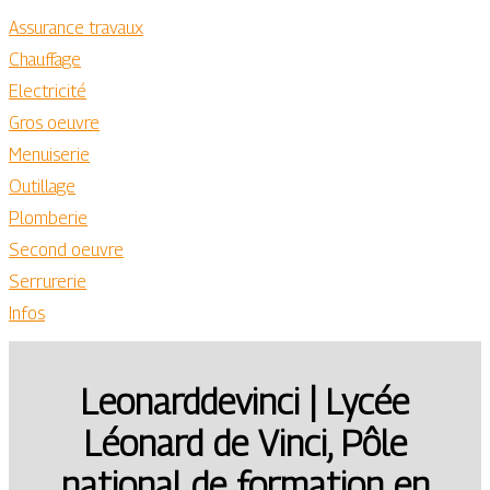
Assurance travaux
Chauffage
Electricité
Gros oeuvre
Menuiserie
Outillage
Plomberie
Second oeuvre
Serrurerie
Infos
Leonardde­vin­ci | Lycée
Léonard de Vinci, Pôle
national de formation en