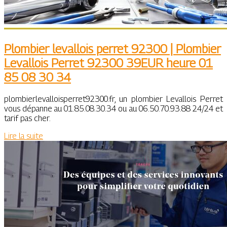
Plombier levallois perret 92300 | Plombier
Levallois Perret 92300 39EUR heure 01
85 08 30 34
plombierlevalloisperret92300.fr, un plombier Levallois Perret
vous dépanne au 01.85.08.30.34 ou au 06.50.70.93.88 24/24 et
tarif pas cher.
Lire la suite