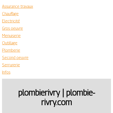
Assurance travaux
Chauffage
Electricité
Gros oeuvre
Menuiserie
Outillage
Plomberie
Second oeuvre
Serrurerie
Infos
plom­bie­rivry | plom­bie­
rivry.com