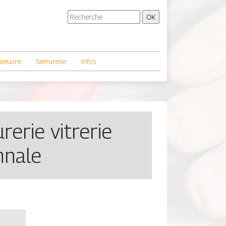
oeuvre
Serrurerie
Infos
rerie vitrerie
nnale