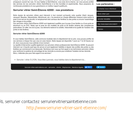
ARL serrurier contactez serruriervitriersaintetienne.com
http://www.serrurier-vitrier-saint-etienne.com/