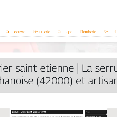
Gros oeuvre
Menuiserie
Outillage
Plomberie
Second 
rier saint etienne | La serru
hanoise (42000) et artisa