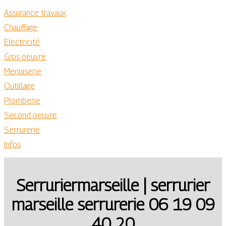
Assurance travaux
Chauffage
Electricité
Gros oeuvre
Menuiserie
Outillage
Plomberie
Second oeuvre
Serrurerie
Infos
Ser­ru­riermarseil­le | serrurier
marseille serrurerie 06 19 09
40 20