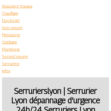
Assurance travaux
Chauffage
Electricité
Gros oeuvre
Menuiserie
Outillage
Plomberie
Second oeuvre
Serrurerie
Infos
Ser­ru­rierslyon | Serrurier
Lyon dépannage d’urgence
24h/24 Serruriers Lyon