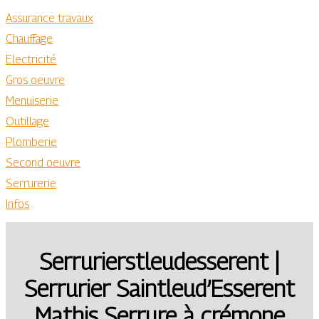
Assurance travaux
Chauffage
Electricité
Gros oeuvre
Menuiserie
Outillage
Plomberie
Second oeuvre
Serrurerie
Infos
Ser­rurierstleudes­se­rent |
Serrurier Saintleud’Esserent
Mathis Serrure à crémone