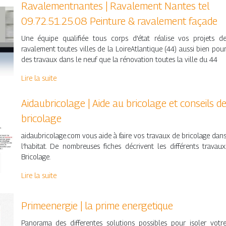
Ravale­mentnan­tes | Ravalement Nantes tel
09.72.51.25.08 Peinture & ravalement façade
Une équipe qualifiée tous corps d’état réalise vos projets d
ravalement toutes villes de la LoireAtlantique (44) aussi bien pou
des travaux dans le neuf que la rénovation toutes la ville du 44
Lire la suite
Aidaub­ricola­ge | Aide au bricolage et conseils d
bricolage
aidaubricolage.com vous aide à faire vos travaux de bricolage dan
l’habitat. De nombreuses fiches décrivent les différents travaux
Bricolage.
Lire la suite
Primee­ner­gie | la prime energetique
Panorama des differentes solutions possibles pour isoler votr