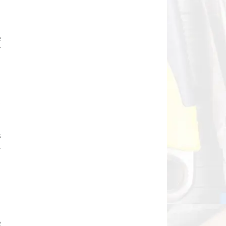
e
r
e
s
.
e