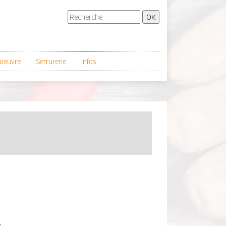
oeuvre
Serrurerie
Infos
e