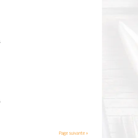
n
s
n
s
Page suivante »